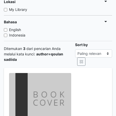
Lokasi
My Library
Bahasa
English
Indonesia
Sort by
Ditemukan
3
dari pencarian Anda
melalui kata kunci:
author=qoulan
sadiida