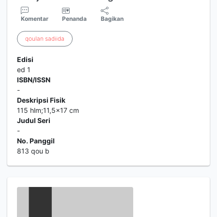
Komentar
Penanda
Bagikan
qoulan
sadiida
Edisi
ed 1
ISBN/ISSN
-
Deskripsi Fisik
115 hlm;11,5x17 cm
Judul Seri
-
No. Panggil
813 qou b