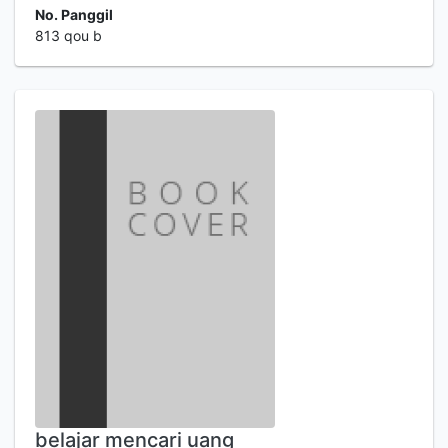
No. Panggil
813 qou b
belajar mencari uang