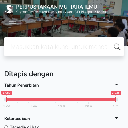
PERPUSTAKAAN MUTIARA ILMU
Sistem Informasi Perpustakaan SD Negeri Model
Ditapis dengan
Tahun Penerbitan
1 950
2 025
1 950
1 969
1 988
2 006
2 025
Ketersediaan
Tersedia di Rak