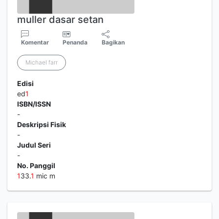
muller dasar setan
Komentar
Penanda
Bagikan
Michael farr
Edisi
ed
1
ISBN/ISSN
-
Deskripsi Fisik
-
Judul Seri
-
No. Panggil
1
33.
1
mic m