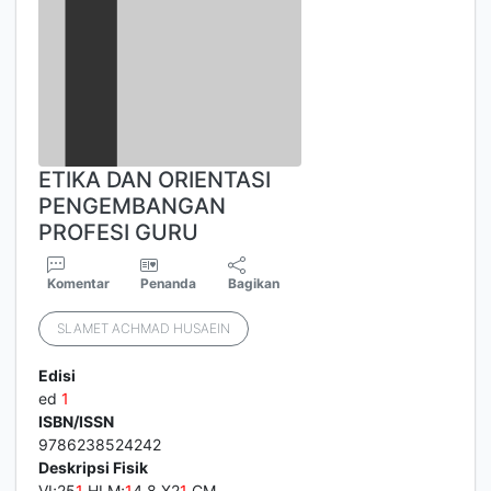
ETIKA DAN ORIENTASI
PENGEMBANGAN
PROFESI GURU
Komentar
Penanda
Bagikan
SLAMET ACHMAD HUSAEIN
Edisi
ed
1
ISBN/ISSN
9786238524242
Deskripsi Fisik
VI;25
1
HLM;
1
4,8 X2
1
CM