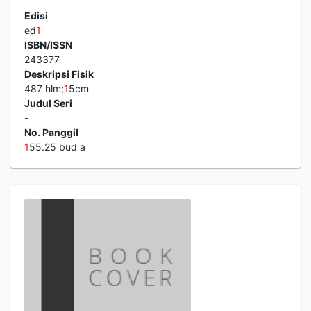
Edisi
ed
1
ISBN/ISSN
243377
Deskripsi Fisik
487 hlm;
1
5cm
Judul Seri
-
No. Panggil
1
55.25 bud a