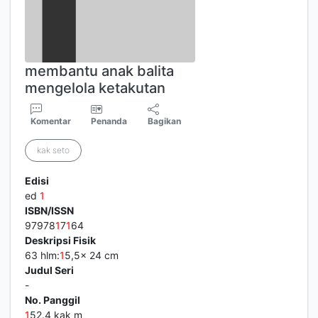
membantu anak balita
mengelola ketakutan
Komentar
Penanda
Bagikan
kak seto
Edisi
ed
1
ISBN/ISSN
97978
1
7
1
64
Deskripsi Fisik
63 hlm:
1
5,5x 24 cm
Judul Seri
-
No. Panggil
1
52.4 kak m