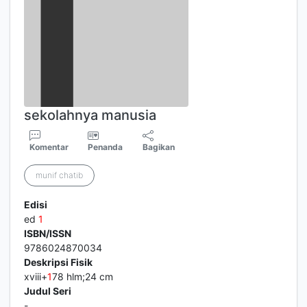
sekolahnya manusia
Komentar
Penanda
Bagikan
munif chatib
Edisi
ed
1
ISBN/ISSN
9786024870034
Deskripsi Fisik
xviii+
1
78 hlm;24 cm
Judul Seri
-