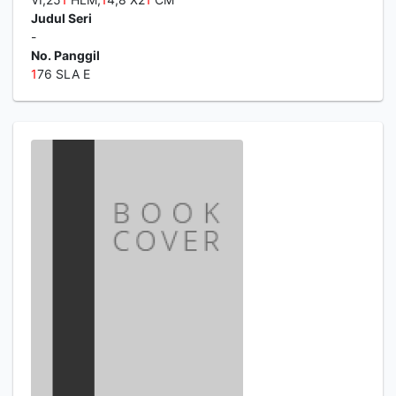
Judul Seri
-
No. Panggil
1
76 SLA E