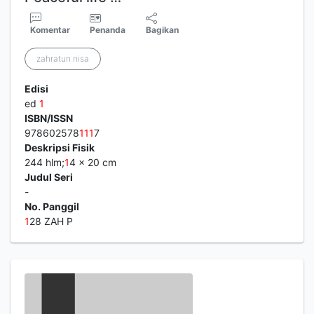
Komentar
Penanda
Bagikan
zahratun nisa
Edisi
ed
1
ISBN/ISSN
978602578
1
1
1
7
Deskripsi Fisik
244 hlm;
1
4 x 20 cm
Judul Seri
-
No. Panggil
1
28 ZAH P