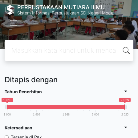
PERPUSTAKAAN MUTIARA ILMU
Sistem Informasi Perpustakaan SD Negeri Model
Ditapis dengan
Tahun Penerbitan
1 950
2 025
1 950
1 969
1 988
2 006
2 025
Ketersediaan
Tersedia di Rak