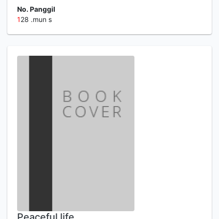
No. Panggil
1
28 .mun s
Peaceful life …