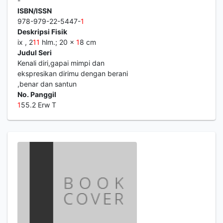
-
ISBN/ISSN
978-979-22-5447-
1
Deskripsi Fisik
ix , 2
1
1
hlm.; 20 x
1
8 cm
Judul Seri
Kenali diri,gapai mimpi dan
ekspresikan dirimu dengan berani
,benar dan santun
No. Panggil
1
55.2 Erw T