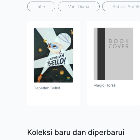
title
Vani Diana
Sabian Aurell
Magic Horse
Cepatlah Bello!
Koleksi baru dan diperbarui