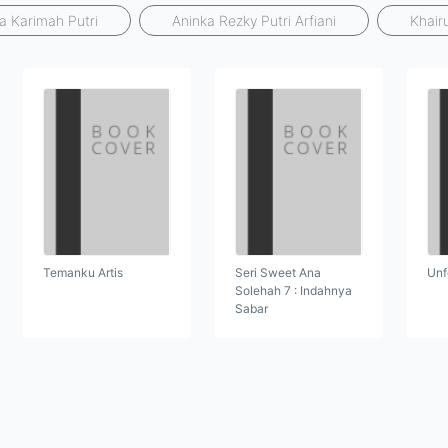
ia Karimah Putri
Aninka Rezky Putri Arfiani
Khair
Temanku Artis
Seri Sweet Ana
Unf
Solehah 7 : Indahnya
Sabar