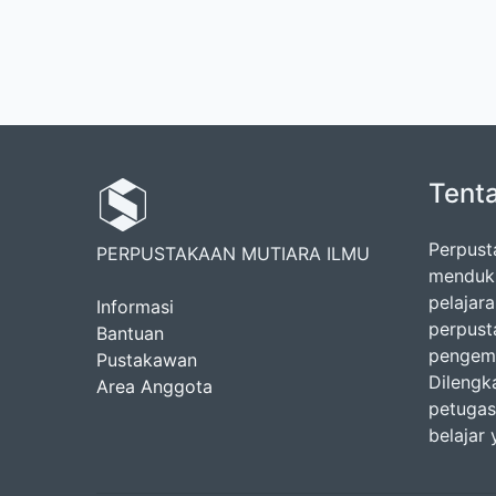
Tent
Perpust
PERPUSTAKAAN MUTIARA ILMU
menduku
pelajar
Informasi
perpust
Bantuan
pengemb
Pustakawan
Dilengk
Area Anggota
petugas
belajar