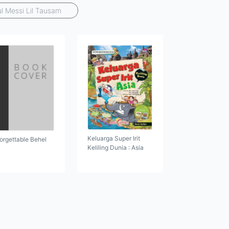
ul Messi Lil Tausam
Keluarga Super Irit
orgettable Behel
Keliling Dunia : Asia