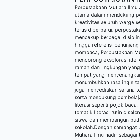
Perpustakaan Mutiara Ilmu 
utama dalam mendukung pen
kreativitas seluruh warga 
terus diperbarui, perpusta
mencakup berbagai disiplin i
hingga referensi penunjang
membaca, Perpustakaan Mut
mendorong eksplorasi ide, 
ramah dan lingkungan yan
tempat yang menyenangkan u
menumbuhkan rasa ingin ta
juga menyediakan sarana t
serta mendukung pembelaja
literasi seperti pojok baca
tematik literasi rutin dise
siswa dan membangun buda
sekolah.Dengan semangat u
Mutiara Ilmu hadir sebagai