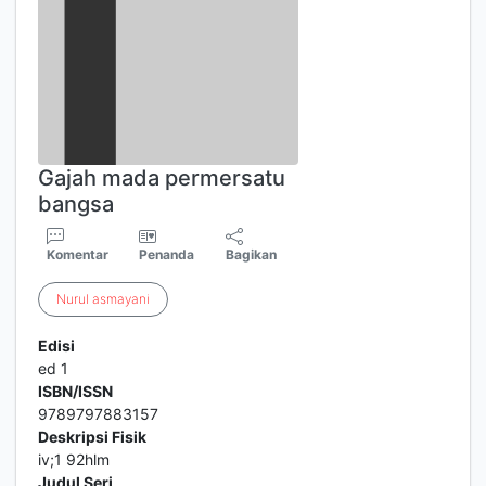
Gajah mada permersatu
bangsa
Komentar
Penanda
Bagikan
Nurul
asmayani
Edisi
ed 1
ISBN/ISSN
9789797883157
Deskripsi Fisik
iv;1 92hlm
Judul Seri