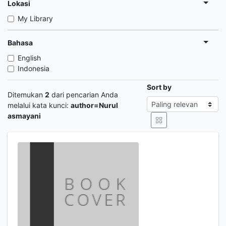
Lokasi
My Library
Bahasa
English
Indonesia
Sort by
Ditemukan
2
dari pencarian Anda
melalui kata kunci:
author=Nurul
asmayani