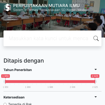
PERPUSTAKAAN MUTIARA ILMU
Sistem Informasi Perpustakaan SD Negeri Model
Ditapis dengan
Tahun Penerbitan
1 950
2 025
1 950
1 969
1 988
2 006
2 025
Ketersediaan
Tersedia di Rak