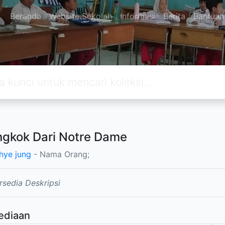
Beranda
Website Sekolah
Informasi
Berita
Bantuan
ngkok Dari Notre Dame
hye jung
- Nama Orang;
rsedia Deskripsi
ediaan