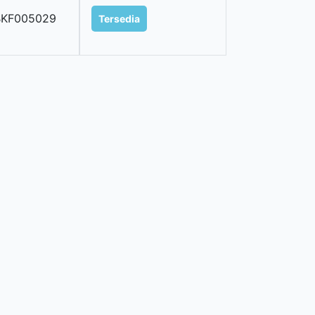
BKF005029
Tersedia