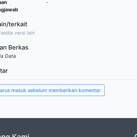
aan
-
ngjawab
ain/terkait
sedia versi lain
an Berkas
da Data
tar
arus masuk sebelum memberikan komentar
ang Kami