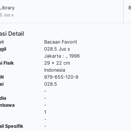
Library
5 Jus s
si Detail
ri
Bacaan Favorit
gil
028.5 Jus s
t
Jakarta
:
.,
1996
i Fisik
29 x 22 cm
Indonesia
SN
979-655-120-9
si
028.5
-
dia
-
embawa
-
1
-
il Spesifik
-