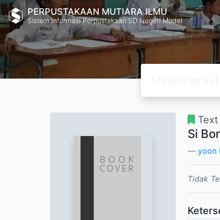
PERPUSTAKAAN MUTIARA ILMU
Sistem Informasi Perpustakaan SD Negeri Model
Text
Si Bo
yoon 
Tidak Te
Keters