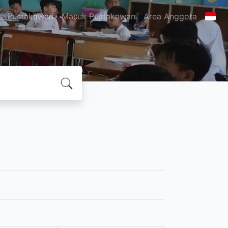
Pustakawan
Masuk Pustakawan
Area Anggota