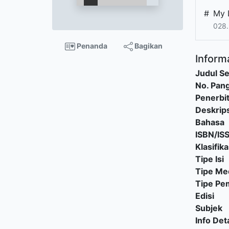
#
My 
028.
Penanda
Bagikan
Informa
Judul Se
No. Pang
Penerbi
Deskrips
Bahasa
ISBN/IS
Klasifika
Tipe Isi
Tipe Me
Tipe P
Edisi
Subjek
Info Deta